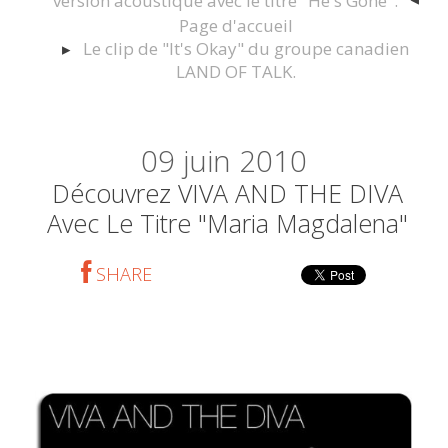
version acoustique avec le titre "He's Gone".
Page d'accueil
Le clip de "It's Okay" du groupe canadien
LAND OF TALK.
09
juin 2010
Découvrez VIVA AND THE DIVA
Avec Le Titre "Maria Magdalena"
SHARE