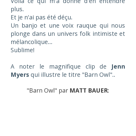
Voilà ce qui m'a donné d'en entendre
plus.
Et je n'ai pas été déçu.
Un banjo et une voix rauque qui nous
plonge dans un univers folk intimiste et
mélancolique...
Sublime!
A noter le magnifique clip de
Jenn
Myers
qui illustre le titre "
Barn Owl"
..
"Barn Owl"
par
MATT BAUER
: