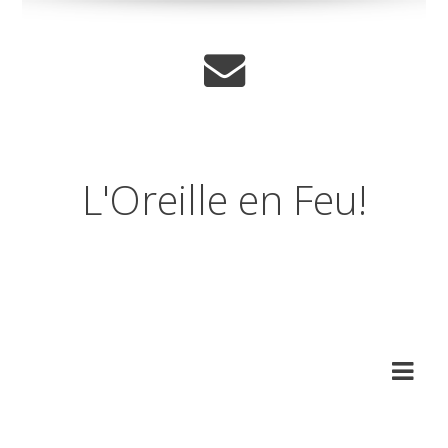
L'Oreille en Feu!
Journal musical d'un
amnesique.