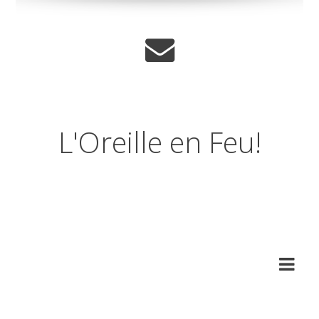
L'Oreille en Feu!
Journal musical d'un
amnesique.