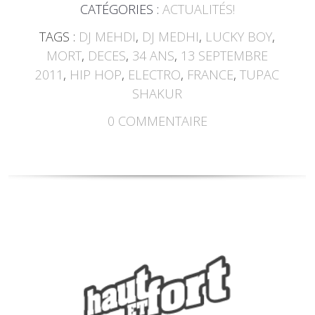
CATÉGORIES :
ACTUALITÉS!
TAGS :
DJ MEHDI
,
DJ MEDHI
,
LUCKY BOY
,
MORT
,
DECES
,
34 ANS
,
13 SEPTEMBRE
2011
,
HIP HOP
,
ELECTRO
,
FRANCE
,
TUPAC
SHAKUR
0
COMMENTAIRE