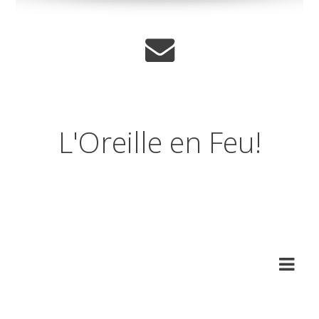
L'Oreille en Feu!
Journal musical d'un
amnesique.