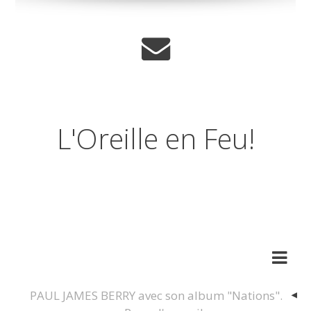
L'Oreille en Feu!
Journal musical d'un
amnesique.
PAUL JAMES BERRY avec son album "Nations".