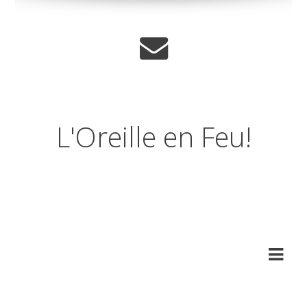
L'Oreille en Feu!
Journal musical d'un
amnesique.