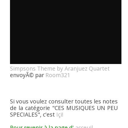
Simpsons Theme by Aranjuez Quartet
envoyÃ© par
Room321
Si vous voulez consulter toutes les notes
de la catégorie
"CES MUSIQUES UN PEU
SPECIALES"
, c'est
Içi!
Pour revenir à la page d'
acceuil
.