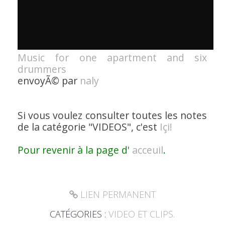
Music for one apartment and six
drummers
envoyÃ© par
naly
Si vous voulez consulter toutes les notes
de la catégorie
"VIDEOS"
, c'est
Içi!
Pour revenir à la page d'
acceuil
.
LIEN PERMANENT
CATÉGORIES :
VIDEO ET CLIPS.