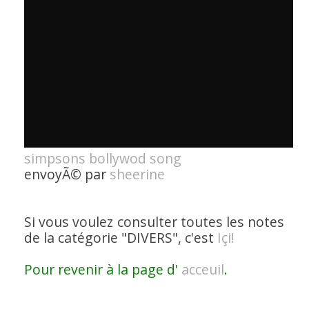
simpsons bollywod song
envoyÃ© par
sheerine
Si vous voulez consulter toutes les notes
de la catégorie
"DIVERS"
, c'est
Içi!
Pour revenir à la page d'
acceuil
.