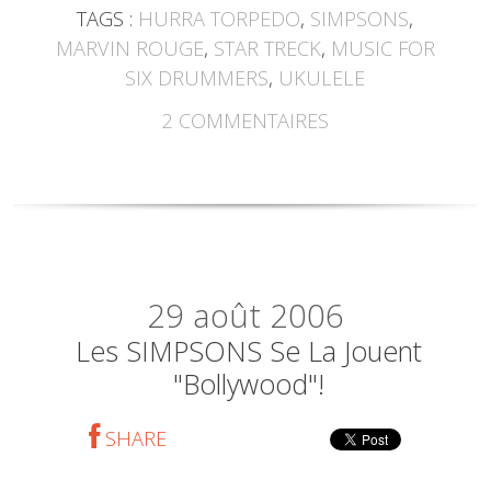
TAGS :
HURRA TORPEDO
,
SIMPSONS
,
MARVIN ROUGE
,
STAR TRECK
,
MUSIC FOR
SIX DRUMMERS
,
UKULELE
2
COMMENTAIRES
29
août 2006
Les SIMPSONS Se La Jouent
"Bollywood"!
SHARE