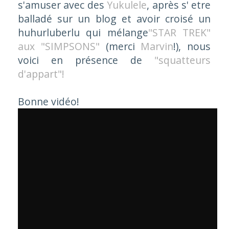
s'amuser avec des
Yukulele
, après s' etre
balladé sur un blog et avoir croisé un
huhurluberlu qui mélange
"STAR TREK"
aux "SIMPSONS"
(merci
Marvin
!), nous
voici en présence de
"squatteurs
d'appart"!
Bonne vidéo!