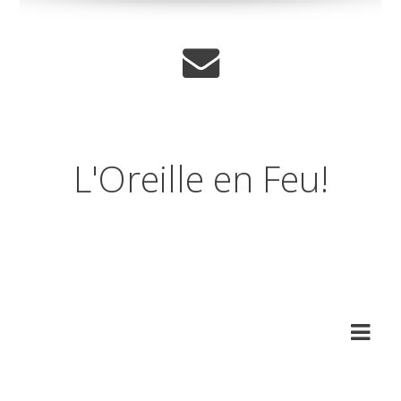
L'Oreille en Feu!
Journal musical d'un
amnesique.