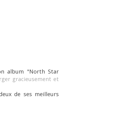
son album
"North Star
arger gracieusement et
deux de ses meilleurs