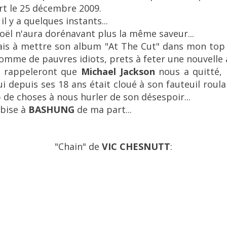
t le 25 décembre 2009.
 il y a quelques instants...
 Noël n'aura dorénavant plus la même saveur...
tais à mettre son album
"At The Cut"
dans mon top
comme de pauvres idiots, prets à feter une nouvelle
e rappeleront que
Michael Jackson
nous a quitté, 
i depuis ses 18 ans était cloué à son fauteuil roulan
de choses à nous hurler de son désespoir...
 bise à
BASHUNG
de ma part...
"Chain"
de
VIC CHESNUTT
: