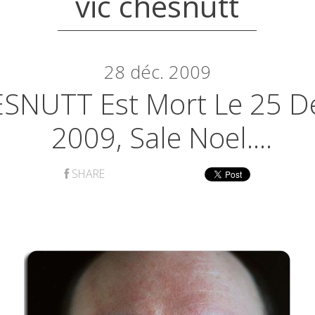
vic chesnutt
28
déc. 2009
ESNUTT Est Mort Le 25 
2009, Sale Noel....
SHARE